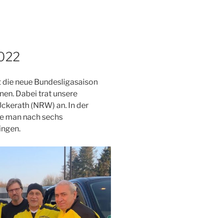
2022
die neue Bundesligasaison
nen. Dabei trat unsere
Uckerath (NRW) an. In der
te man nach sechs
ingen.