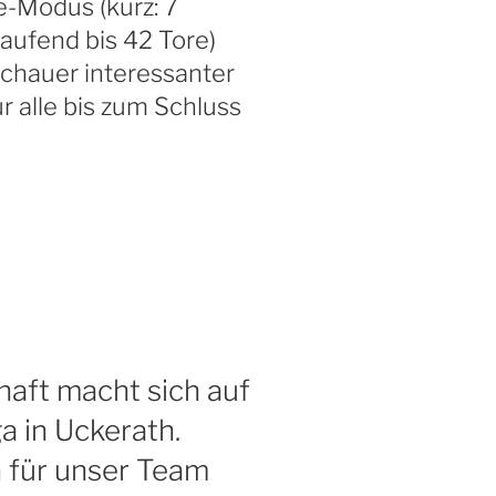
-Modus (kurz: 7
tlaufend bis 42 Tore)
uschauer interessanter
r alle bis zum Schluss
aft macht sich auf
a in Uckerath.
 für unser Team