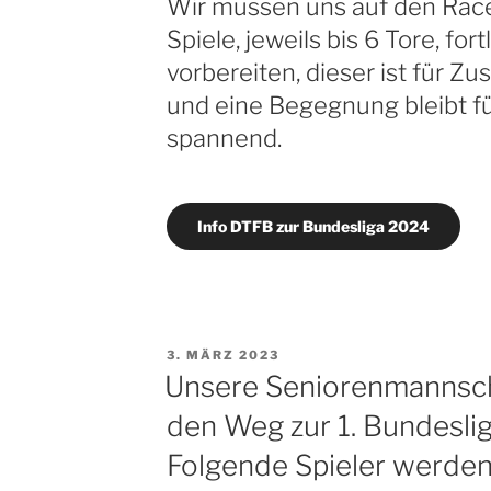
Wir müssen uns auf den Race
Spiele, jeweils bis 6 Tore, for
vorbereiten, dieser ist für Z
und eine Begegnung bleibt fü
spannend.
Info DTFB zur Bundesliga 2024
VERÖFFENTLICHT
3. MÄRZ 2023
AM
Unsere Seniorenmannsch
den Weg zur 1. Bundeslig
Folgende Spieler werden